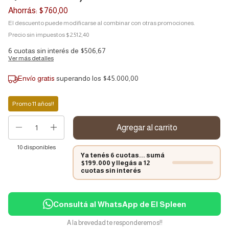
Ahorrás:
$760,00
El descuento puede modificarse al combinar con otras promociones.
Precio sin impuestos
$2.512,40
6
cuotas sin interés de
$506,67
Ver más detalles
Envío gratis
superando los
$45.000,00
Promo 11 años!!
10
disponibles
Ya tenés 6 cuotas... sumá
$199.000 y llegás a 12
cuotas sin interés
Consultá al WhatsApp de El Spleen
A la brevedad te responderemos!!