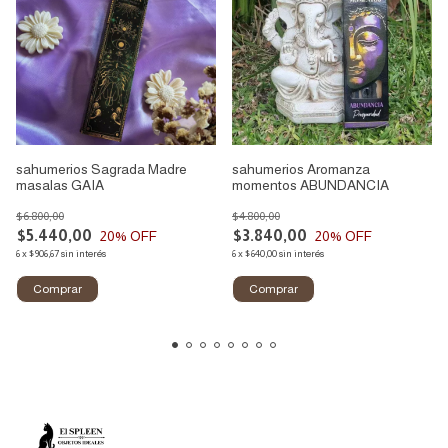
sahumerios Sagrada Madre
sahumerios Aromanza
masalas GAIA
momentos ABUNDANCIA
$6.800,00
$4.800,00
$5.440,00
$3.840,00
20
% OFF
20
% OFF
6
x
$906,67
sin interés
6
x
$640,00
sin interés