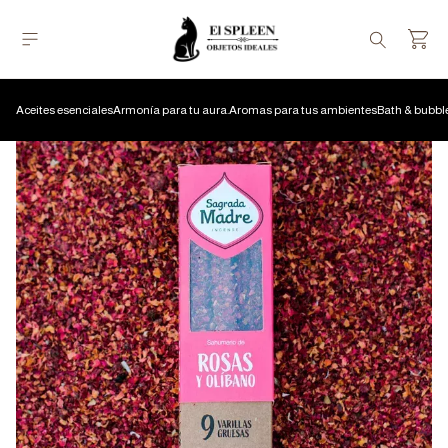
Aceites esenciales
Armonía para tu aura.
Aromas para tus ambientes
Bath & bubbl