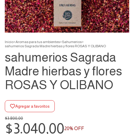
Inicio
>
Aromas para tus ambientes
>
Sahumerios
>
sahumerios Sagrada Madre hierbas y flores ROSAS Y OLIBANO
sahumerios Sagrada
Madre hierbas y flores
ROSAS Y OLIBANO
Agregar a favoritos
$3.800,00
$3.040,00
20
% OFF