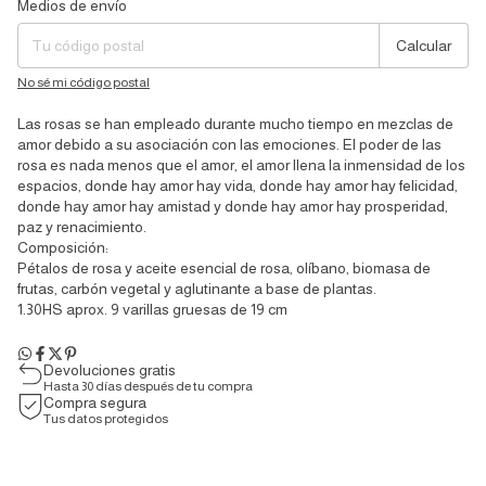
Medios de envío
Entregas para el CP:
Cambiar CP
Calcular
No sé mi código postal
Las rosas se han empleado durante mucho tiempo en mezclas de
amor debido a su asociación con las emociones. El poder de las
rosa es nada menos que el amor, el amor llena la inmensidad de los
espacios, donde hay amor hay vida, donde hay amor hay felicidad,
donde hay amor hay amistad y donde hay amor hay prosperidad,
paz y renacimiento.
Composición:
Pétalos de rosa y aceite esencial de rosa, olíbano, biomasa de
frutas, carbón vegetal y aglutinante a base de plantas.
1.30HS aprox. 9 varillas gruesas de 19 cm
Devoluciones gratis
Hasta 30 días después de tu compra
Compra segura
Tus datos protegidos