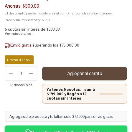
Ahorrás:
$500,00
El descuento puede modificarse al combinar con otras promociones.
Precio sin impuestos
$1.652,89
6
cuotas sin interés de
$333,33
Ver más detalles
Envío gratis
superando los
$75.000,00
Promo 11 años!!
12
disponibles
Ya tenés 6 cuotas... sumá
$199.000 y llegás a 12
cuotas sin interés
Agrega este producto y te faltan solo $73.000 para envio gratis