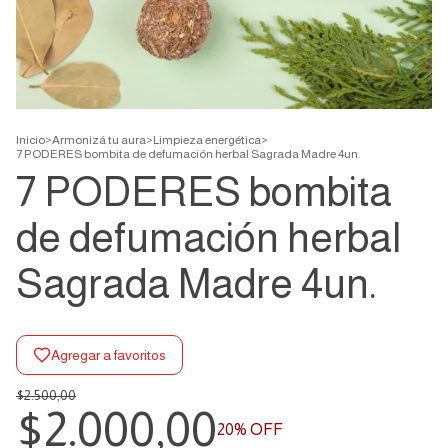
Inicio
>
Armonizá tu aura
>
Limpieza energética
>
7 PODERES bombita de defumación herbal Sagrada Madre 4un.
7 PODERES bombita
de defumación herbal
Sagrada Madre 4un.
Agregar a favoritos
$2.500,00
$2.000,00
20
% OFF