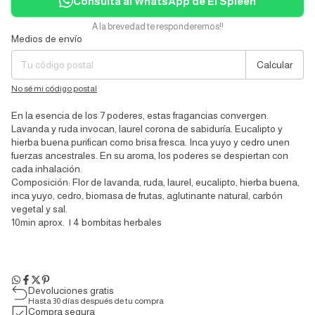
Consultá al WhatsApp de El Spleen
A la brevedad te responderemos!!
Medios de envío
Entregas para el CP:
Cambiar CP
Calcular
No sé mi código postal
En la esencia de los 7 poderes, estas fragancias convergen.
Lavanda y ruda invocan, laurel corona de sabiduría. Eucalipto y
hierba buena purifican como brisa fresca. Inca yuyo y cedro unen
fuerzas ancestrales. En su aroma, los poderes se despiertan con
cada inhalación.
Composición: Flor de lavanda, ruda, laurel, eucalipto, hierba buena,
inca yuyo, cedro, biomasa de frutas, aglutinante natural, carbón
vegetal y sal.
10min aprox. | 4 bombitas herbales
Devoluciones gratis
Hasta 30 días después de tu compra
Compra segura