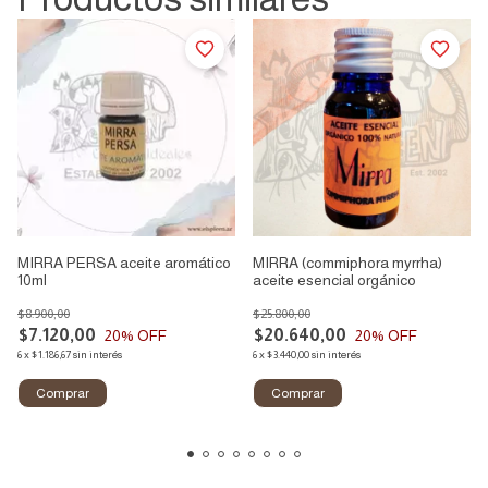
MIRRA PERSA aceite aromático
MIRRA (commiphora myrrha)
10ml
aceite esencial orgánico
$8.900,00
$25.800,00
$7.120,00
$20.640,00
20
% OFF
20
% OFF
6
x
$1.186,67
sin interés
6
x
$3.440,00
sin interés