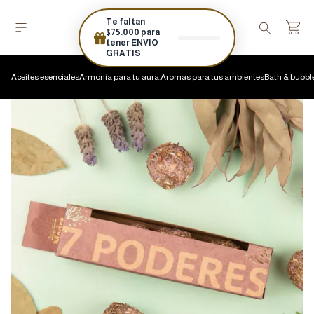
Te faltan
$75.000 para
tener ENVIO
GRATIS
Aceites esenciales
Armonía para tu aura.
Aromas para tus ambientes
Bath & bubbl