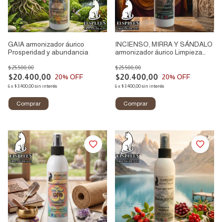
GAIA armonizador áurico
INCIENSO, MIRRA Y SÁNDALO
Prosperidad y abundancia
armonizador áurico Limpieza
áurica
$25.500,00
$25.500,00
$20.400,00
$20.400,00
20
% OFF
20
% OFF
6
x
$3.400,00
sin interés
6
x
$3.400,00
sin interés
1
/
2