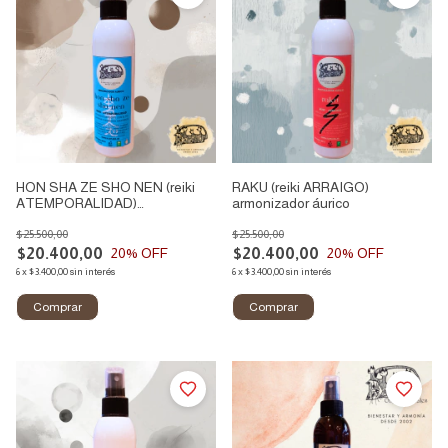
HON SHA ZE SHO NEN (reiki
RAKU (reiki ARRAIGO)
ATEMPORALIDAD)
armonizador áurico
armonizador áurico
$25.500,00
$25.500,00
$20.400,00
$20.400,00
20
% OFF
20
% OFF
6
x
$3.400,00
sin interés
6
x
$3.400,00
sin interés