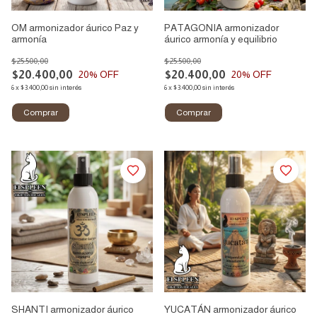
OM armonizador áurico Paz y
PATAGONIA armonizador
armonía
áurico armonía y equilibrio
$25.500,00
$25.500,00
$20.400,00
$20.400,00
20
% OFF
20
% OFF
6
x
$3.400,00
sin interés
6
x
$3.400,00
sin interés
SHANTI armonizador áurico
YUCATÁN armonizador áurico