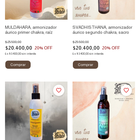
MULDAHARA, armonizador
SVADHISTHANA, armonizador
áurico primer chakra, raíz
áurico segundo chakra, sacro
$25.500,00
$25.500,00
$20.400,00
$20.400,00
20
% OFF
20
% OFF
6
x
$3.400,00
sin interés
6
x
$3.400,00
sin interés