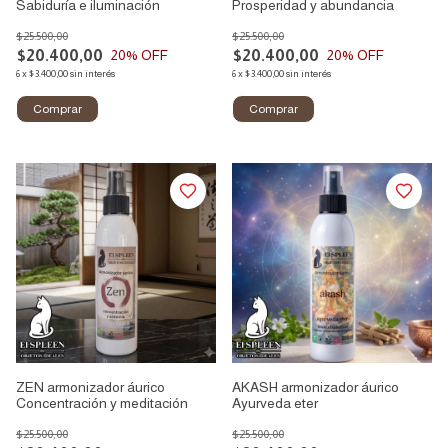
Sabiduría e iluminación
Prosperidad y abundancia
$25.500,00
$25.500,00
$20.400,00
$20.400,00
20
% OFF
20
% OFF
6
x
$3.400,00
sin interés
6
x
$3.400,00
sin interés
ZEN armonizador áurico
AKASH armonizador áurico
Concentración y meditación
Ayurveda eter
$25.500,00
$25.500,00