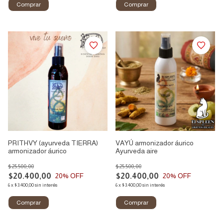
PRITHVY (ayurveda TIERRA)
VAYÚ armonizador áurico
armonizador áurico
Ayurveda aire
$25.500,00
$25.500,00
$20.400,00
$20.400,00
20
% OFF
20
% OFF
6
x
$3.400,00
sin interés
6
x
$3.400,00
sin interés