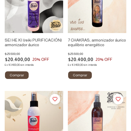
SEI HE KI (reiki PURIFICACIÓN)
7 CHAKRAS, armonizador áurico
armonizador áurico
equilibrio energético
$25.500,00
$25.500,00
$20.400,00
$20.400,00
20
% OFF
20
% OFF
6
x
$3.400,00
sin interés
6
x
$3.400,00
sin interés