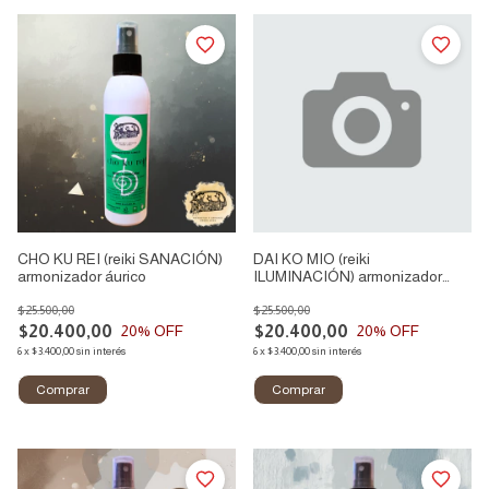
CHO KU REI (reiki SANACIÓN)
DAI KO MIO (reiki
armonizador áurico
ILUMINACIÓN) armonizador
áurico
$25.500,00
$25.500,00
$20.400,00
$20.400,00
20
% OFF
20
% OFF
6
x
$3.400,00
sin interés
6
x
$3.400,00
sin interés