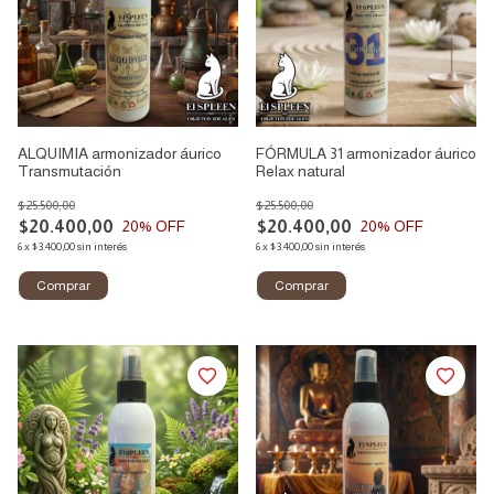
ALQUIMIA armonizador áurico
FÓRMULA 31 armonizador áurico
Transmutación
Relax natural
$25.500,00
$25.500,00
$20.400,00
$20.400,00
20
% OFF
20
% OFF
6
x
$3.400,00
sin interés
6
x
$3.400,00
sin interés