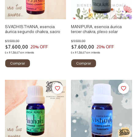
SVADHISTHANA, esencia
MANIPURA, esencia áurica
áurica segundo chakra, sacro
tercer chakra, plexo solar
$9.500,00
$9.500,00
$7.600,00
$7.600,00
20
% OFF
20
% OFF
6
x
$1.266,67
sin interés
6
x
$1.266,67
sin interés