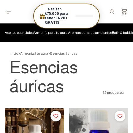
Te faltan
$75.000 para
tener ENVIO
GRATIS
Aceites esenciales
Armonía para tu aura.
Aromas para tus ambientes
Bath & bubbl
Inicio
>
Armonizá tu aura
>
Esencias áuricas
Esencias
áuricas
38 productos