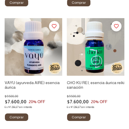
VAYU (ayurveda AIRE) esencia
CHO KU REI, esencia áurica reiki
áurica
sanación
$9.500,00
$9.500,00
$7.600,00
$7.600,00
20
% OFF
20
% OFF
6
x
$1.266,67
sin interés
6
x
$1.266,67
sin interés