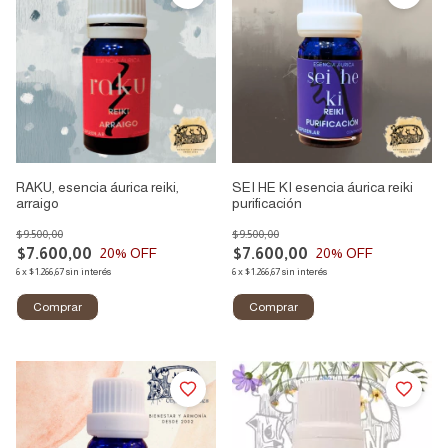
RAKU, esencia áurica reiki,
SEI HE KI esencia áurica reiki
arraigo
purificación
$9.500,00
$9.500,00
$7.600,00
$7.600,00
20
% OFF
20
% OFF
6
x
$1.266,67
sin interés
6
x
$1.266,67
sin interés