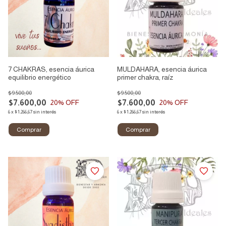
7 CHAKRAS, esencia áurica
MULDAHARA, esencia áurica
equilibrio energético
primer chakra, raíz
$9.500,00
$9.500,00
$7.600,00
$7.600,00
20
% OFF
20
% OFF
6
x
$1.266,67
sin interés
6
x
$1.266,67
sin interés