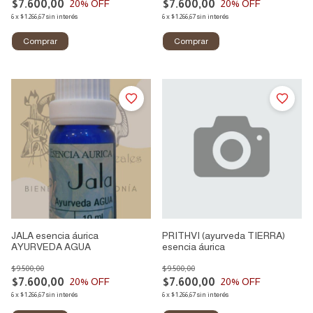
$7.600,00
$7.600,00
20
% OFF
20
% OFF
6
x
$1.266,67
sin interés
6
x
$1.266,67
sin interés
JALA esencia áurica
PRITHVI (ayurveda TIERRA)
AYURVEDA AGUA
esencia áurica
$9.500,00
$9.500,00
$7.600,00
$7.600,00
20
% OFF
20
% OFF
6
x
$1.266,67
sin interés
6
x
$1.266,67
sin interés