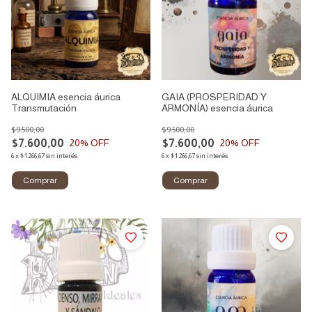
ALQUIMIA esencia áurica
GAIA (PROSPERIDAD Y
Transmutación
ARMONÍA) esencia áurica
$9.500,00
$9.500,00
$7.600,00
$7.600,00
20
% OFF
20
% OFF
6
x
$1.266,67
sin interés
6
x
$1.266,67
sin interés