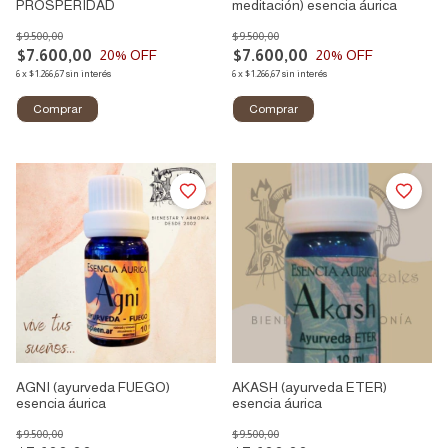
PROSPERIDAD
meditación) esencia áurica
$9.500,00
$9.500,00
$7.600,00
$7.600,00
20
% OFF
20
% OFF
6
x
$1.266,67
sin interés
6
x
$1.266,67
sin interés
AGNI (ayurveda FUEGO)
AKASH (ayurveda ETER)
esencia áurica
esencia áurica
$9.500,00
$9.500,00