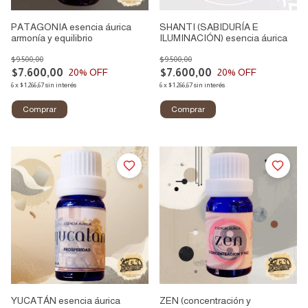
PATAGONIA esencia áurica
SHANTI (SABIDURÍA E
armonía y equilibrio
ILUMINACIÓN) esencia áurica
$9.500,00
$9.500,00
$7.600,00
$7.600,00
20
% OFF
20
% OFF
6
x
$1.266,67
sin interés
6
x
$1.266,67
sin interés
YUCATÁN esencia áurica
ZEN (concentración y