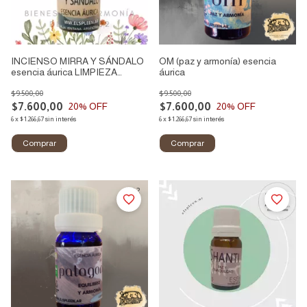
INCIENSO MIRRA Y SÁNDALO
OM (paz y armonía) esencia
esencia áurica LIMPIEZA
áurica
AURICA
$9.500,00
$9.500,00
$7.600,00
$7.600,00
20
% OFF
20
% OFF
6
x
$1.266,67
sin interés
6
x
$1.266,67
sin interés
1
/
2