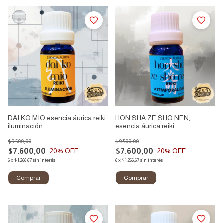
DAI KO MIO esencia áurica reiki
HON SHA ZE SHO NEN,
iluminación
esencia áurica reiki
atemporalidad
$9.500,00
$9.500,00
$7.600,00
$7.600,00
20
% OFF
20
% OFF
6
x
$1.266,67
sin interés
6
x
$1.266,67
sin interés