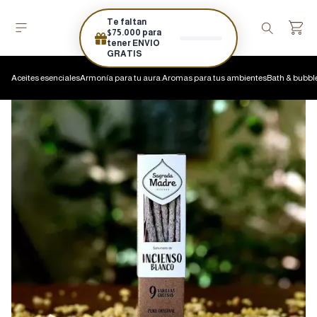
Te faltan
$75.000 para
tener ENVIO
GRATIS
Aceites esenciales
Armonía para tu aura.
Aromas para tus ambientes
Bath & bubbl