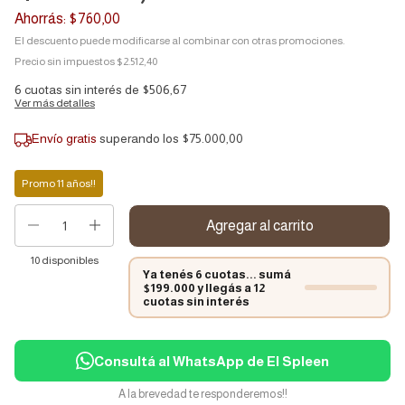
Ahorrás:
$760,00
El descuento puede modificarse al combinar con otras promociones.
Precio sin impuestos
$2.512,40
6
cuotas sin interés de
$506,67
Ver más detalles
Envío gratis
superando los
$75.000,00
Promo 11 años!!
10
disponibles
Ya tenés 6 cuotas... sumá
$199.000 y llegás a 12
cuotas sin interés
Consultá al WhatsApp de El Spleen
A la brevedad te responderemos!!