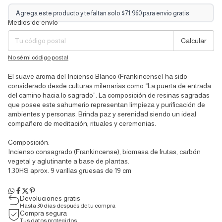
Agrega este producto y te faltan solo $71.960 para envio gratis
Medios de envío
Entregas para el CP:
Cambiar CP
Calcular
No sé mi código postal
El suave aroma del Incienso Blanco (Frankincense) ha sido
considerado desde culturas milenarias como “La puerta de entrada
del camino hacia lo sagrado”. La composición de resinas sagradas
que posee este sahumerio representan limpieza y purificación de
ambientes y personas. Brinda paz y serenidad siendo un ideal
compañero de meditación, rituales y ceremonias.
Composición:
Incienso consagrado (Frankincense), biomasa de frutas, carbón
vegetal y aglutinante a base de plantas.
1.30HS aprox. 9 varillas gruesas de 19 cm
Devoluciones gratis
Hasta 30 días después de tu compra
Compra segura
Tus datos protegidos