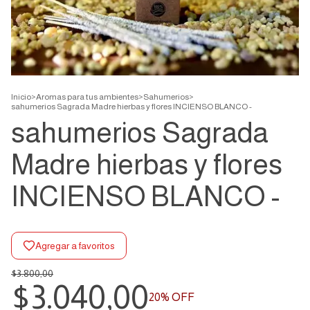
Inicio
>
Aromas para tus ambientes
>
Sahumerios
>
sahumerios Sagrada Madre hierbas y flores INCIENSO BLANCO -
sahumerios Sagrada
Madre hierbas y flores
INCIENSO BLANCO -
Agregar a favoritos
$3.800,00
$3.040,00
20
% OFF