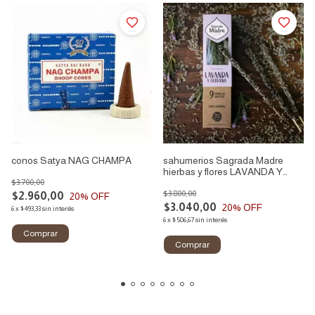
conos Satya NAG CHAMPA
sahumerios Sagrada Madre
hierbas y flores LAVANDA Y
$3.700,00
OLIBANO
$3.800,00
$2.960,00
20
% OFF
$3.040,00
20
% OFF
6
x
$493,33
sin interés
6
x
$506,67
sin interés