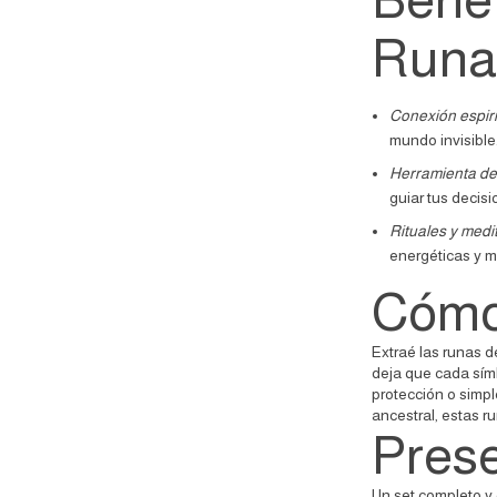
Runas
Conexión espiri
mundo invisible
Herramienta de
guiar tus decis
Rituales y medi
energéticas y m
Cómo 
Extraé las runas de
deja que cada sím
protección o simp
ancestral, estas ru
Pres
Un set completo y 