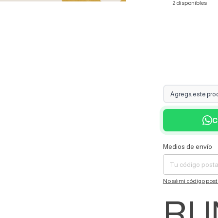
2
disponibles
Agrega este produ
C
Medios de envío
Entregas para el CP:
No sé mi código post
RU