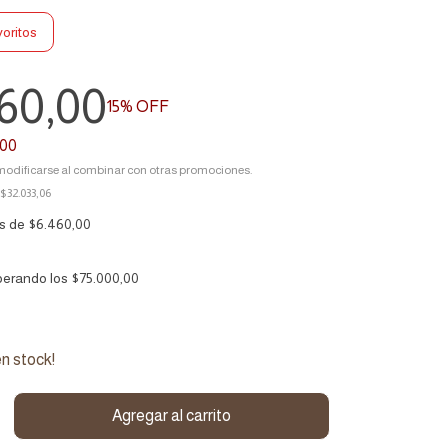
voritos
60,00
15
% OFF
,00
odificarse al combinar con otras promociones.
$32.033,06
és de
$6.460,00
perando los
$75.000,00
n stock!