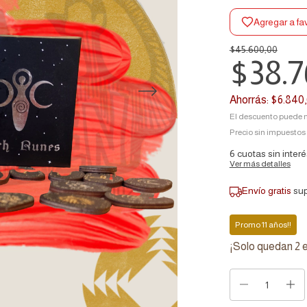
Agregar a fa
$45.600,00
$38.7
Ahorrás:
$6.840
El descuento puede m
Precio sin impuestos
6
cuotas sin inter
Ver más detalles
Envío gratis
su
Promo 11 años!!
¡Solo quedan
2
e