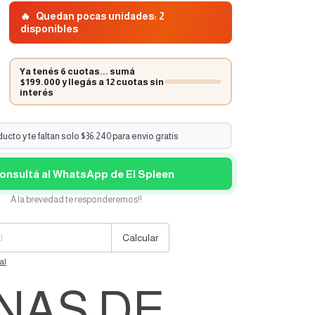
🔥
Quedan pocas unidades: 2
disponibles
Ya tenés 6 cuotas... sumá
$199.000 y llegás a 12 cuotas sin
interés
cto y te faltan solo $36.240 para envio gratis
onsultá al WhatsApp de El Spleen
A la brevedad te responderemos!!
Cambiar CP
Calcular
al
NAS DE