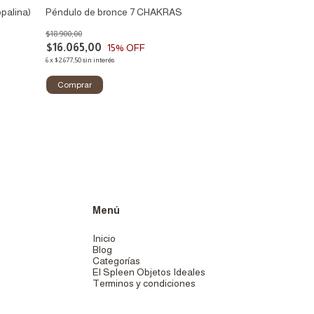
palina)
Péndulo de bronce 7 CHAKRAS
Pendulum, magia
Menonizzi
$18.900,00
$52.000,00
$16.065,00
15
% OFF
$44.200,00
1
6
x
$2.677,50
sin interés
6
x
$7.366,67
sin interés
¡Última unidad!
Menú
Inicio
Blog
Categorías
El Spleen Objetos Ideales
Terminos y condiciones