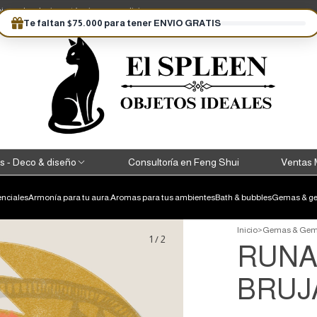
ios y devoluciones
términos y condiciones
Te faltan $75.000 para tener ENVIO GRATIS
s - Deco & diseño
Consultoría en Feng Shui
Ventas 
enciales
Armonía para tu aura.
Aromas para tus ambientes
Bath & bubbles
Gemas & ge
Inicio
>
Gemas & Gem
1
/
2
RUNA
BRUJ