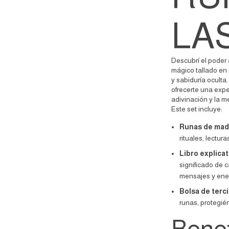
LA
Descubrí el poder 
mágico tallado en
y sabiduría ocult
ofrecerte una expe
adivinación y la me
Este set incluye:
Runas de mad
rituales, lectura
Libro explicat
significado de c
mensajes y ene
Bolsa de terc
runas, protegié
Benef