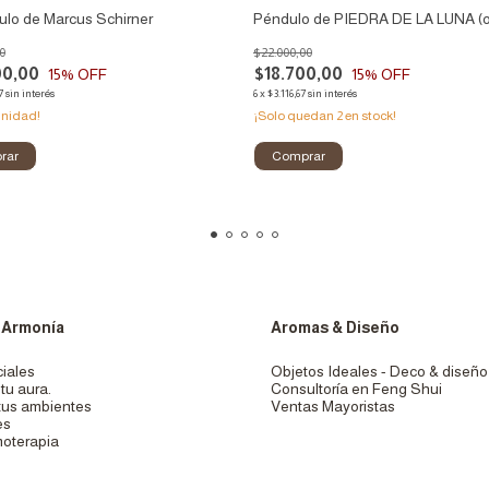
ulo de Marcus Schirner
Péndulo de PIEDRA DE LA LUNA (o
0
$22.000,00
00,00
$18.700,00
15
% OFF
15
% OFF
7
sin interés
6
x
$3.116,67
sin interés
unidad!
¡Solo quedan
2
en stock!
 Armonía
Aromas & Diseño
iales
Objetos Ideales - Deco & diseño
tu aura.
Consultoría en Feng Shui
tus ambientes
Ventas Mayoristas
es
oterapia