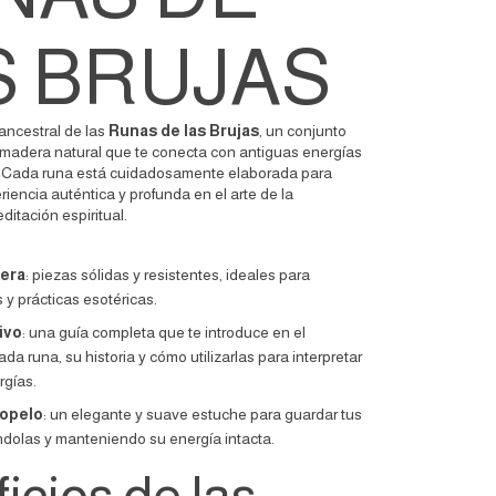
S BRUJAS
ancestral de las
Runas de las Brujas
, un conjunto
 madera natural que te conecta con antiguas energías
a. Cada runa está cuidadosamente elaborada para
riencia auténtica y profunda en el arte de la
ditación espiritual.
era
: piezas sólidas y resistentes, ideales para
s y prácticas esotéricas.
ivo
: una guía completa que te introduce en el
ada runa, su historia y cómo utilizarlas para interpretar
rgías.
iopelo
: un elegante y suave estuche para guardar tus
ndolas y manteniendo su energía intacta.
icios de las