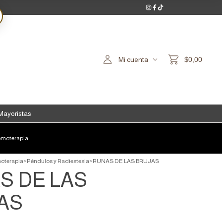
Mi cuenta
$0,00
Mayoristas
moterapia
oterapia
>
Péndulos y Radiestesia
>
RUNAS DE LAS BRUJAS
S DE LAS
AS