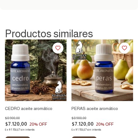
Productos similares
CEDRO aceite aromático
PERAS aceite aromático
$8.900,00
$8.900,00
$7.120,00
$7.120,00
20
% OFF
20
% OFF
6
x
$1.186,67
sin interés
6
x
$1.186,67
sin interés