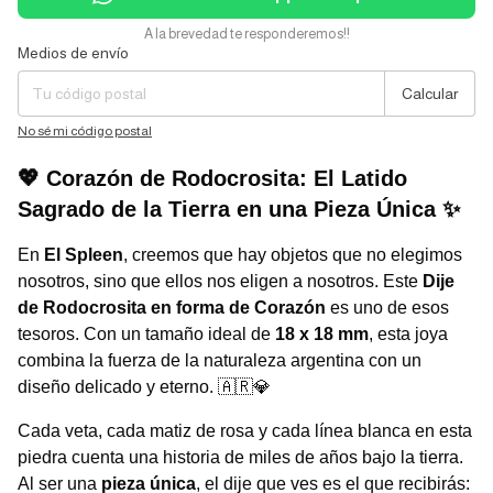
A la brevedad te responderemos!!
Medios de envío
Entregas para el CP:
Cambiar CP
Calcular
No sé mi código postal
💖 Corazón de Rodocrosita: El Latido
Sagrado de la Tierra en una Pieza Única ✨
En
El Spleen
, creemos que hay objetos que no elegimos
nosotros, sino que ellos nos eligen a nosotros. Este
Dije
de Rodocrosita en forma de Corazón
es uno de esos
tesoros. Con un tamaño ideal de
18 x 18 mm
, esta joya
combina la fuerza de la naturaleza argentina con un
diseño delicado y eterno. 🇦🇷💎
Cada veta, cada matiz de rosa y cada línea blanca en esta
piedra cuenta una historia de miles de años bajo la tierra.
Al ser una
pieza única
, el dije que ves es el que recibirás: