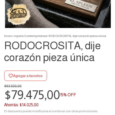
Inicio
>
Joyería Contemporánea
>
RODOCROSITA, dije corazón pieza única
RODOCROSITA, dije
corazón pieza única
Agregar a favoritos
$93.500,00
$79.475,00
15
% OFF
Ahorrás:
$14.025,00
El descuento puede modificarse al combinar con otras promociones.