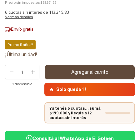
Precio sin impuestos
$65.681,82
6
cuotas sin interés de
$13.245,83
Ver más detalles
Envío gratis
Promo 11 años!!
¡Última unidad!
1
disponible
🔥
Solo queda 1 !
Ya tenés 6 cuotas... sumá
$199.000 y llegás a 12
cuotas sin interés
Consultá al WhatsApp de El Spleen