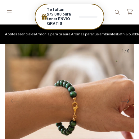
Te faltan
$75.000 para
tener ENVIO
GRATIS
Aceites esenciales
Armonía para tu aura.
Aromas para tus ambientes
Bath & bubbl
1
/
6