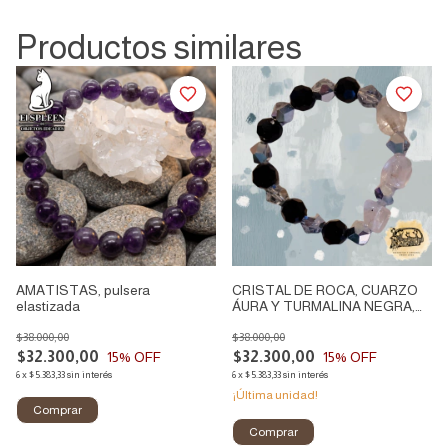
Productos similares
AMATISTAS, pulsera
CRISTAL DE ROCA, CUARZO
elastizada
ÁURA Y TURMALINA NEGRA,
pulsera artesanal
$38.000,00
$38.000,00
$32.300,00
$32.300,00
15
% OFF
15
% OFF
6
x
$5.383,33
sin interés
6
x
$5.383,33
sin interés
¡Última unidad!