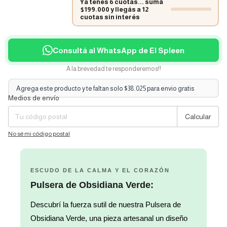
Ya tenés 6 cuotas... sumá
$199.000 y llegás a 12
cuotas sin interés
Consultá al WhatsApp de El Spleen
A la brevedad te responderemos!!
Agrega este producto y te faltan solo $38.025 para envio gratis
Medios de envío
Entregas para el CP:
Cambiar CP
Calcular
No sé mi código postal
ESCUDO DE LA CALMA Y EL CORAZÓN
Pulsera de Obsidiana Verde:
Descubrí la fuerza sutil de nuestra Pulsera de
Obsidiana Verde, una pieza artesanal un diseño