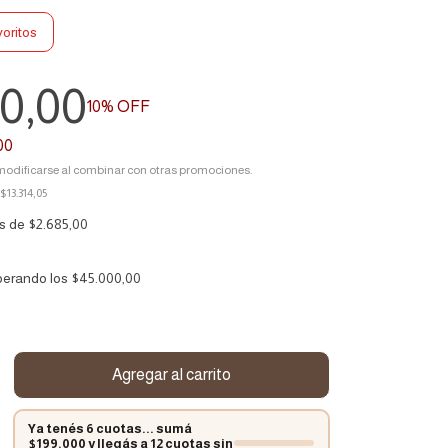
voritos
10,00
10
% OFF
00
odificarse al combinar con otras promociones.
$13.314,05
és de
$2.685,00
perando los
$45.000,00
Ya tenés 6 cuotas... sumá
$199.000 y llegás a 12 cuotas sin