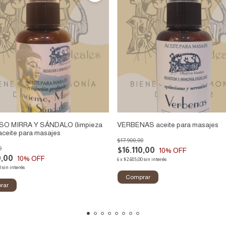
SO MIRRA Y SÁNDALO (limpieza
VERBENAS aceite para masajes
 aceite para masajes
$17.900,00
0
$16.110,00
10
% OFF
0,00
10
% OFF
6
x
$2.685,00
sin interés
0
sin interés