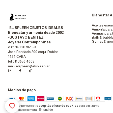
Bienestar &
Aceites esenc
-EL SPLEEN OBJETOS IDEALES
Armonía para 
Bienestar y armonía desde 2002
Aromas para 
-GUSTAVO BENITEZ
Bath & bubbl
Gemas & gem
Joyería Contemporánea
cuit 20-18117823-0
José Bonifacio 200 esqu. Doblas
1424 CABA
tel 011 3656 4608
mail:
elspleen@elspleen.ar
Medios de pago
GabiL dejo una resena ★★★★★
FÓRMULA 31 armonizador áurico Relax
natural
Al navegar por este sitio
aceptás el uso de cookies
para agilizar tu
Ver producto
experiencia de compra.
Entendido