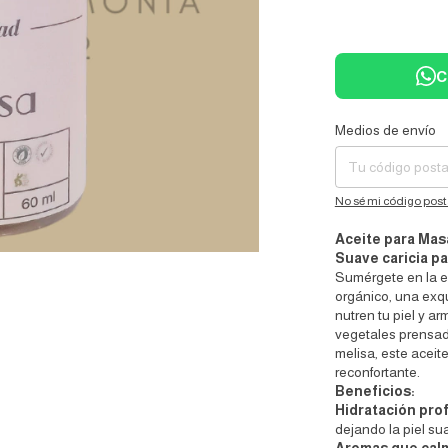
C
Medios de envío
Entregas para el CP:
No sé mi código post
Aceite para Mas
Suave caricia p
Sumérgete en la e
orgánico, una exq
nutren tu piel y a
vegetales prensado
melisa, este aceite
reconfortante.
Beneficios:
Hidratación pro
dejando la piel su