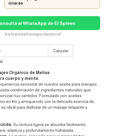
interés
onsultá al WhatsApp de El Spleen
A la brevedad te responderemos!!
Cambiar CP
Calcular
al
ajes Orgánico de Melisa
ara cuerpo y mente.
xperiencia sensorial de nuestro aceite para masajes
uisita combinación de ingredientes naturales que
rmonizan tus sentidos. Formulado con aceites
s en frío y enriquecido con la delicada esencia de
 es ideal para disfrutar de un masaje relajante y
funda:
Su textura ligera se absorbe fácilmente,
ave, elástica y profundamente hidratada.