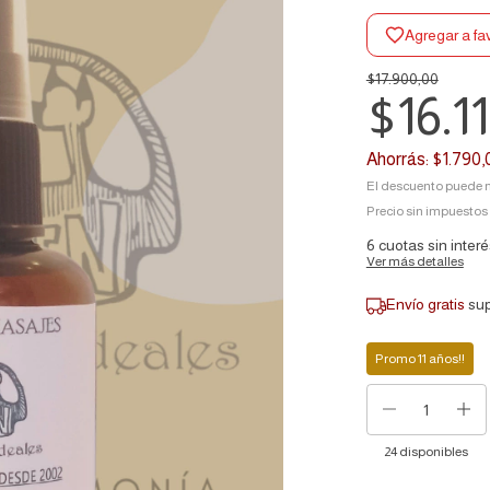
Agregar a fa
$17.900,00
$16.1
Ahorrás:
$1.790,
El descuento puede m
Precio sin impuestos
6
cuotas sin inter
Ver más detalles
Envío gratis
su
Promo 11 años!!
24
disponibles