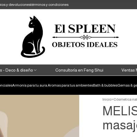
ios y devoluciones
términos y condiciones
s - Deco & diseño
Consultoría en Feng Shui
Ventas 
enciales
Armonía para tu aura.
Aromas para tus ambientes
Bath & bubbles
Gemas & ge
Inicio
>
Cósmetica nat
MELIS
masaj