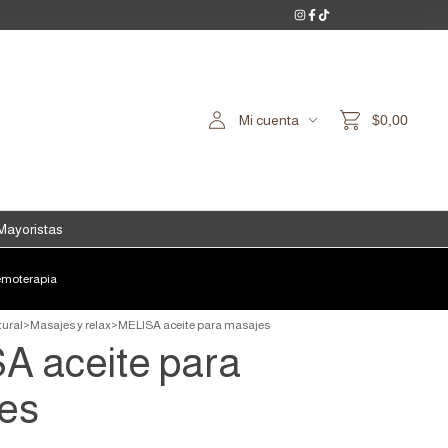
Mi cuenta
$0,00
Mayoristas
moterapia
ural
>
Masajes y relax
>
MELISA aceite para masajes
A aceite para
es