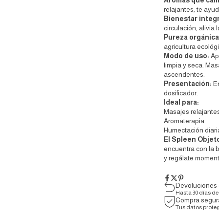
Aromas que cal
relajantes, te ayud
Bienestar integr
circulación, alivia
Pureza orgánica
agricultura ecológi
Modo de uso:
Ap
limpia y seca. Ma
ascendentes.
Presentación:
E
dosificador.
Ideal para:
Masajes relajante
Aromaterapia.
Humectación diari
El Spleen Objet
encuentra con la b
y regálate moment
Devoluciones 
Hasta 30 días d
Compra segur
Tus datos prote