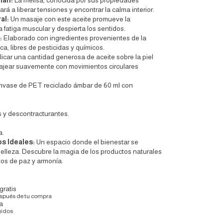
man:
La melisa, conocida por sus propiedades
ará a liberar tensiones y encontrar la calma interior.
al:
Un masaje con este aceite promueve la
 la fatiga muscular y despierta los sentidos.
:
Elaborado con ingredientes provenientes de la
ca, libres de pesticidas y químicos.
licar una cantidad generosa de aceite sobre la piel
sajear suavemente con movimientos circulares
nvase de PET reciclado ámbar de 60 ml con
s y descontracturantes.
a.
os Ideales:
Un espacio donde el bienestar se
elleza. Descubre la magia de los productos naturales
os de paz y armonía.
gratis
espués de tu compra
a
gidos