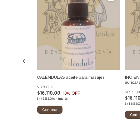
asajes
CALÉNDULAS aceite para masajes
INCIEN
áurica)
$17.900,00
$17.900,0
$16.110,00
10
% OFF
$16.11
6
x
$2.685,00
sin interés
6
x
$2.685,0