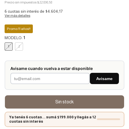
Precio sin impuestos
$22.830,58
6
cuotas sin interés de
$4.604,17
Ver más detalles
Promo 11 años!!
MODELO:
1
1
2
Avisame cuando vuelva a estar disponible
Avisame
Ya tenés 6 cuotas... sumá $199.000 y llegás a 12
cuotas sin interés