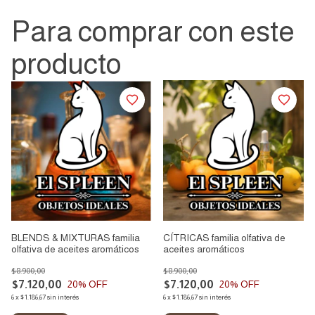
Para comprar con este
producto
BLENDS & MIXTURAS familia
CÍTRICAS familia olfativa de
olfativa de aceites aromáticos
aceites aromáticos
$8.900,00
$8.900,00
$7.120,00
$7.120,00
20
% OFF
20
% OFF
6
x
$1.186,67
sin interés
6
x
$1.186,67
sin interés