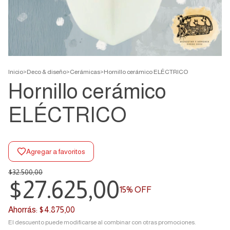
Inicio
>
Deco & diseño
>
Cerámicas
>
Hornillo cerámico ELÉCTRICO
Hornillo cerámico
ELÉCTRICO
Agregar a favoritos
$32.500,00
$27.625,00
15
% OFF
Ahorrás:
$4.875,00
El descuento puede modificarse al combinar con otras promociones.