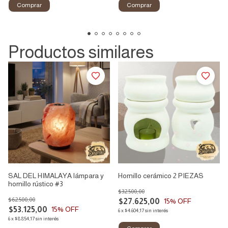
Comprar
Comprar
Productos similares
SAL DEL HIMALAYA lámpara y
Hornillo cerámico 2 PIEZAS
hornillo rústico #3
$32.500,00
$62.500,00
$27.625,00
15
% OFF
$53.125,00
15
% OFF
6
x
$4.604,17
sin interés
6
x
$8.854,17
sin interés