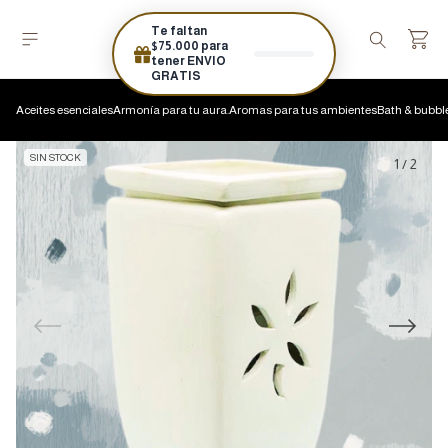
Te faltan
$75.000 para
tener ENVIO
GRATIS
Aceites esenciales
Armonía para tu aura.
Aromas para tus ambientes
Bath & bubbl
SIN STOCK
1
/
2