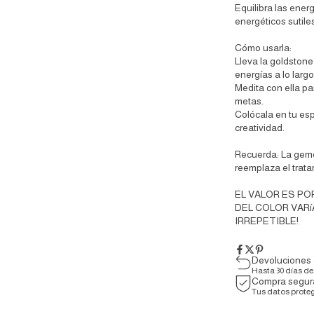
Equilibra las ener
energéticos sutiles
Cómo usarla:
Lleva la goldstone
energías a lo largo
Medita con ella par
metas.
Colócala en tu esp
creatividad.
Recuerda: La gemo
reemplaza el trata
EL VALOR ES PO
DEL COLOR VARí
IRREPETIBLE!
Devoluciones 
Hasta 30 días d
Compra segur
Tus datos prote