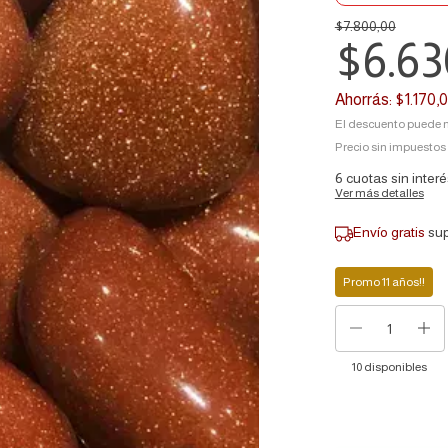
$7.800,00
$6.63
Ahorrás:
$1.170,
El descuento puede m
Precio sin impuestos
6
cuotas sin inter
Ver más detalles
Envío gratis
su
Promo 11 años!!
10
disponibles