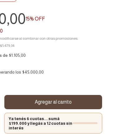
0,00
15
% OFF
00
odificarse al combinar con otras promociones.
$5.479,34
és de
$1.105,00
perando los
$45.000,00
Ya tenés 6 cuotas... sumá
$199.000 y llegás a 12 cuotas sin
interés