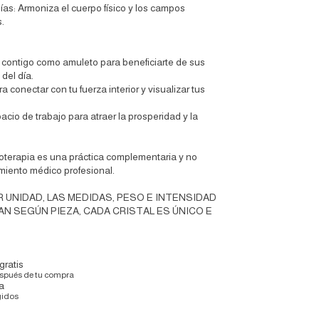
gías: Armoniza el cuerpo físico y los campos
.
 contigo como amuleto para beneficiarte de sus
 del día.
a conectar con tu fuerza interior y visualizar tus
acio de trabajo para atraer la prosperidad y la
terapia es una práctica complementaria y no
miento médico profesional.
R UNIDAD, LAS MEDIDAS, PESO E INTENSIDAD
AN SEGÚN PIEZA, CADA CRISTAL ES ÚNICO E
gratis
espués de tu compra
a
gidos