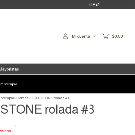
Mi cuenta
$0,00
Mayoristas
moterapia
oterapia
>
Gemas
>
GOLDSTONE rolada #3
TONE rolada #3
voritos