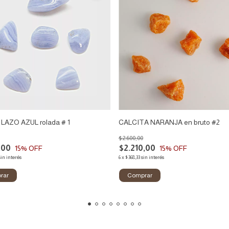
LAZO AZUL rolada # 1
CALCITA NARANJA en bruto #2
$2.600,00
,00
$2.210,00
15
% OFF
15
% OFF
sin interés
6
x
$368,33
sin interés