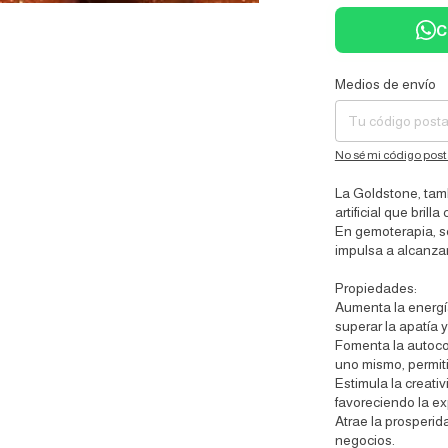
C
Medios de envío
Entregas para el CP:
No sé mi código post
La Goldstone, tam
artificial que bri
En gemoterapia, se
impulsa a alcanzar 
Propiedades:
Aumenta la energía
superar la apatía 
Fomenta la autocon
uno mismo, permit
Estimula la creativ
favoreciendo la exp
Atrae la prosperid
negocios.