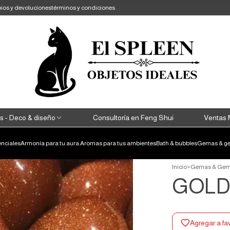
ios y devoluciones
términos y condiciones
s - Deco & diseño
Consultoría en Feng Shui
Ventas 
enciales
Armonía para tu aura.
Aromas para tus ambientes
Bath & bubbles
Gemas & ge
Inicio
>
Gemas & Gem
GOLDS
Agregar a fa