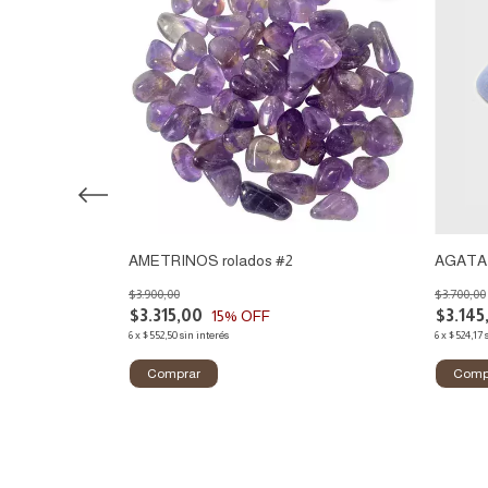
2
AMETRINOS rolados #2
AGATA 
$3.900,00
$3.700,00
$3.315,00
$3.145
15
% OFF
6
x
$552,50
sin interés
6
x
$524,17