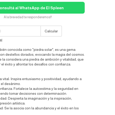
onsultá al WhatsApp de El Spleen
A la brevedad te responderemos!!
Cambiar CP
Calcular
al
bién conocida como "piedra solar", es una gema
lla con destellos dorados, evocando la magia del cosmos.
 la considera una piedra de ambición y vitalidad, que
el éxito y afrontar los desafíos con confianza.
 vital: Inspira entusiasmo y positividad, ayudando a
y el desánimo.
fianza: Fortalece la autoestima y la seguridad en
iendo tomar decisiones con determinación.
idad: Despierta la imaginación y la inspiración,
resión artística.
ad: Se la asocia con la abundancia y el éxito en los