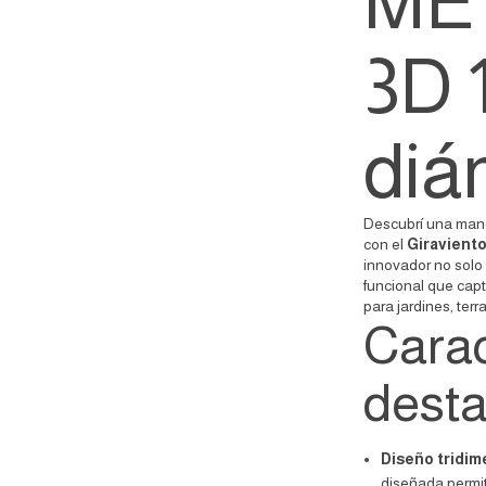
ME
3D 
diá
Descubrí una mane
con el
Giravien
innovador no solo
funcional que capta
para jardines, ter
Carac
desta
Diseño tridim
diseñada permit