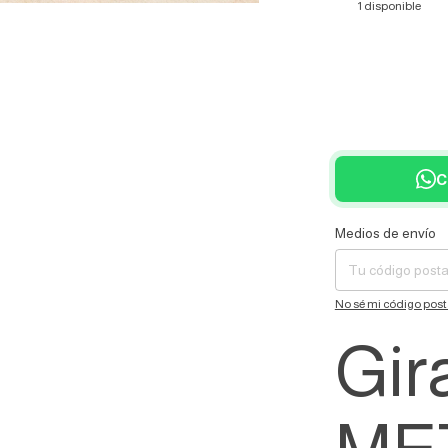
1
disponible
C
Medios de envío
Entregas para el CP:
No sé mi código post
Gir