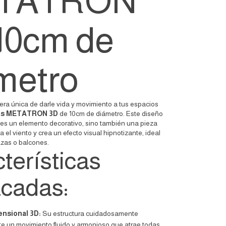
TATRON
10cm de
metro
ra única de darle vida y movimiento a tus espacios
tos METATRON 3D
de 10cm de diámetro. Este diseño
 es un elemento decorativo, sino también una pieza
 el viento y crea un efecto visual hipnotizante, ideal
razas o balcones.
terísticas
cadas:
ensional 3D:
Su estructura cuidadosamente
e un movimiento fluido y armonioso que atrae todas