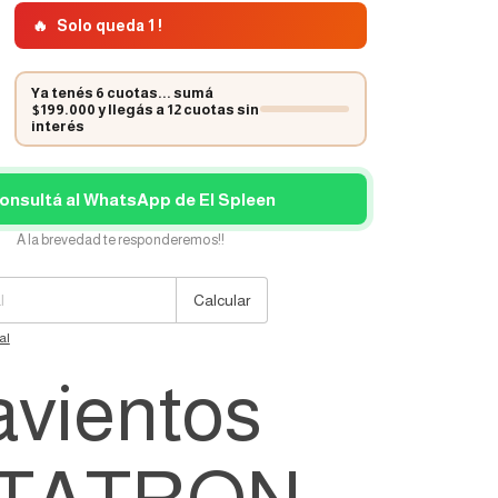
🔥
Solo queda 1 !
Ya tenés 6 cuotas... sumá
$199.000 y llegás a 12 cuotas sin
interés
onsultá al WhatsApp de El Spleen
A la brevedad te responderemos!!
Cambiar CP
Calcular
al
avientos