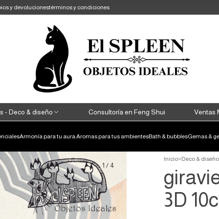
ios y devoluciones
términos y condiciones
s - Deco & diseño
Consultoría en Feng Shui
Ventas 
enciales
Armonía para tu aura.
Aromas para tus ambientes
Bath & bubbles
Gemas & ge
Inicio
>
Deco & diseño
1
/
4
girav
3D 10