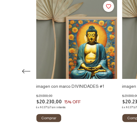
IDADES #4
imagen con marco DIVINIDADES #1
imagen
$23.800,00
$23.800,0
$20.230,00
$20.2
15
% OFF
6
x
$3.371,67
sin interés
6
x
$3.371,67