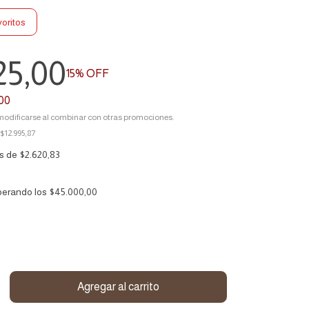
voritos
25,00
15
% OFF
00
odificarse al combinar con otras promociones.
$12.995,87
és de
$2.620,83
perando los
$45.000,00