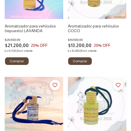
Aromatizador para vehículos
Aromatizador para vehículos
(repuesto) LAVANDA
COCO
$26.500,00
$16.500,00
$21.200,00
$13.200,00
20
% OFF
20
% OFF
6
x
$3.533,33
sin interés
6
x
$2.200,00
sin interés