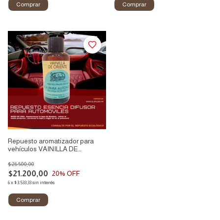
Repuesto aromatizador para
vehículos VAINILLA DE
ORIENTE
$26.500,00
$21.200,00
20
% OFF
6
x
$3.533,33
sin interés